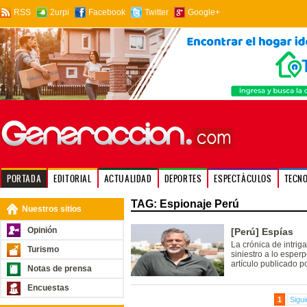
RSS
2urpi
Facebook
Twitter
Google+
PORTADA
EDITORIAL
ACTUALIDAD
DEPORTES
ESPECTÁCULOS
TECN
TAG: Espionaje Perú
Nuestros sitios
Opinión
[Perú] Espías
La crónica de intrig
Turismo
siniestro a lo esperp
artículo publicado p
Notas de prensa
Encuestas
1
Sigui