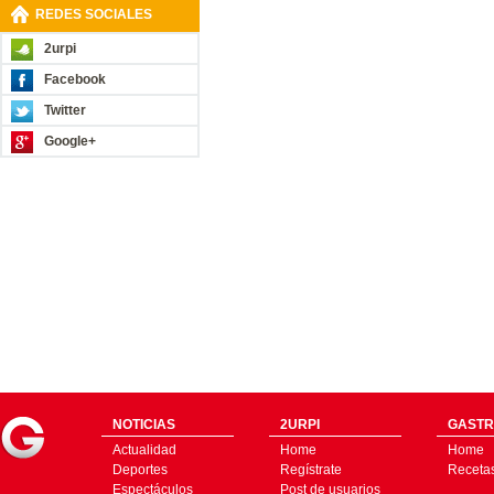
REDES SOCIALES
2urpi
Facebook
Twitter
Google+
NOTICIAS
2URPI
GASTR
Actualidad
Home
Home
Deportes
Regístrate
Receta
Espectáculos
Post de usuarios