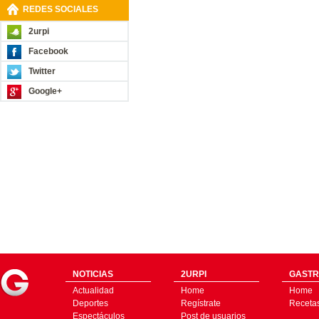
REDES SOCIALES
2urpi
Facebook
Twitter
Google+
NOTICIAS
2URPI
GASTR
Actualidad
Home
Home
Deportes
Regístrate
Receta
Espectáculos
Post de usuarios