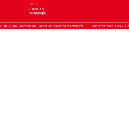
Salud
Ciencia y
tecnología
2018 Grupo Generaccion . Todos los derechos reservados |
Desarrollo Web: Luis A.