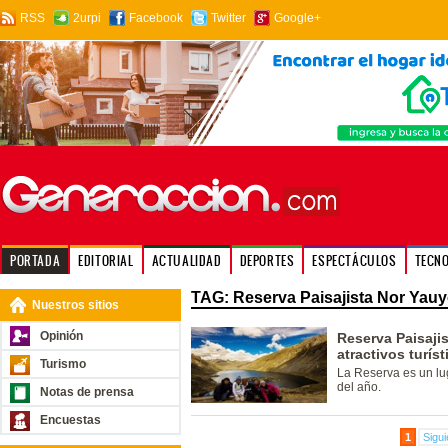
RSS
2urpi
Facebook
Twitter
Google+
PORTADA
EDITORIAL
ACTUALIDAD
DEPORTES
ESPECTÁCULOS
TECN
TAG: Reserva Paisajista Nor Yau
Nuestros sitios
Opinión
Reserva Paisaji
atractivos turí
Turismo
La Reserva es un lug
del año.
Notas de prensa
Encuestas
1
Sigui