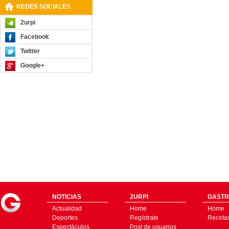
REDES SOCIALES
2urpi
Facebook
Twitter
Google+
NOTICIAS
2URPI
GASTR
Actualidad
Home
Home
Deportes
Regístrate
Receta
Espectáculos
Post de usuarios