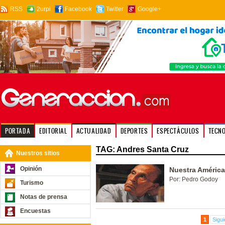
RSS
2urpi
Facebook
Twitter
Google+
PORTADA
EDITORIAL
ACTUALIDAD
DEPORTES
ESPECTÁCULOS
TECN
TAG: Andres Santa Cruz
Nuestros sitios
Opinión
Nuestra América
Por: Pedro Godoy
Turismo
Notas de prensa
Encuestas
1
Sigui