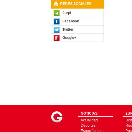
REDES SOCIALES
2urpi
Facebook
Twitter
Google+
NOTICIAS
2UR
Actualidad
Ho
Deportes
Regí
Espectáculos
Pos