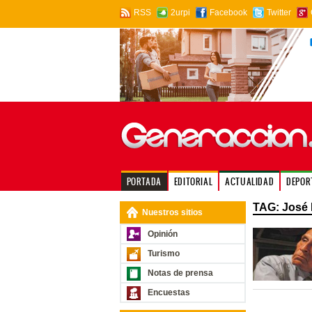
RSS
2urpi
Facebook
Twitter
PORTADA
EDITORIAL
ACTUALIDAD
DEPOR
TAG: José 
Nuestros sitios
Opinión
Turismo
Notas de prensa
Encuestas