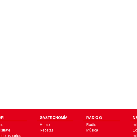
PI
GASTRONOMÍA
RADIO G
N
me
Home
Radio
mi
strate
Recetas
Música
Ec
t de usuarios
mi