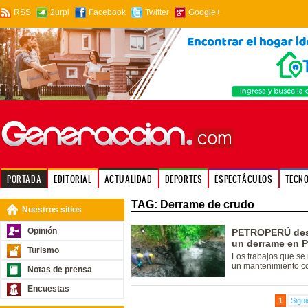
RSS
2urpi
Facebook
Twitter
Google+
PORTADA
EDITORIAL
ACTUALIDAD
DEPORTES
ESPECTÁCULOS
TECN
TAG: Derrame de crudo
Nuestros sitios
Opinión
PETROPERÚ desm
un derrame en 
Turismo
Los trabajos que se 
un mantenimiento co
Notas de prensa
Encuestas
1
Sigui