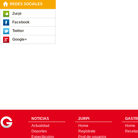
REDES SOCIALES
2urpi
Facebook
Twitter
Google+
NOTICIAS
2URPI
GASTR
Actualidad
Home
Home
Deportes
Regístrate
Receta
Espectáculos
Post de usuarios