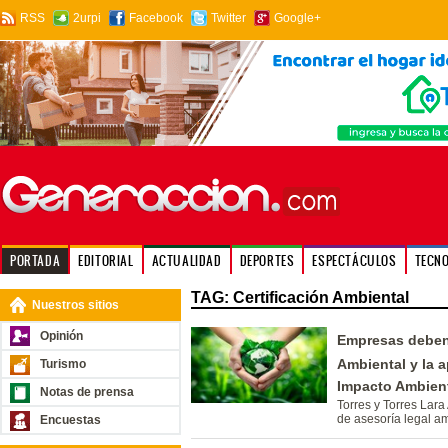
RSS
2urpi
Facebook
Twitter
Google+
PORTADA
EDITORIAL
ACTUALIDAD
DEPORTES
ESPECTÁCULOS
TECN
TAG: Certificación Ambiental
Nuestros sitios
Opinión
Empresas deben 
Ambiental y la
Turismo
Impacto Ambien
Notas de prensa
Torres y Torres Lar
de asesoría legal a
Encuestas