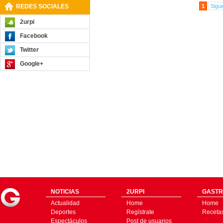
REDES SOCIALES
1
Sigui
2urpi
Facebook
Twitter
Google+
NOTICIAS
2URPI
GASTR
Actualidad
Home
Home
Deportes
Regístrate
Receta
Espectáculos
Post de usuarios