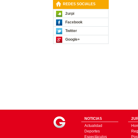
REDES SOCIALES
2urpi
Facebook
Twitter
Google+
NOTICIAS
2UR
Actualidad
Ho
Deportes
Regí
Espectáculos
Pos