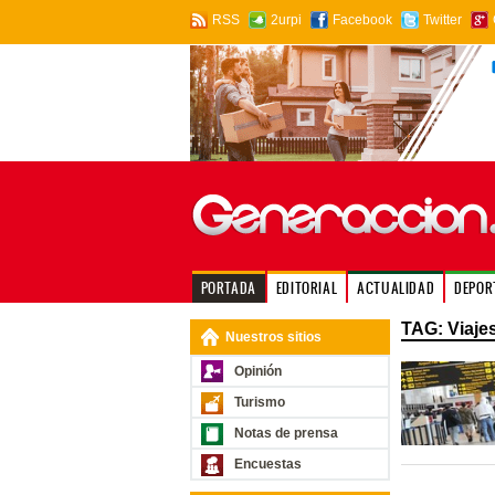
RSS
2urpi
Facebook
Twitter
PORTADA
EDITORIAL
ACTUALIDAD
DEPOR
TAG: Viajes
Nuestros sitios
Opinión
Turismo
Notas de prensa
Encuestas