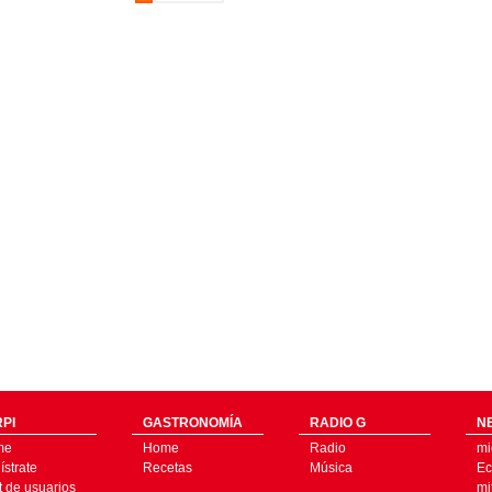
PI
GASTRONOMÍA
RADIO G
N
me
Home
Radio
mi
strate
Recetas
Música
Ec
t de usuarios
mi