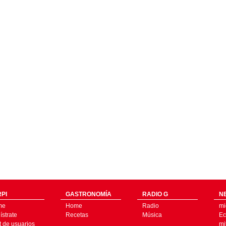
PI
GASTRONOMÍA
RADIO G
N
me
Home
Radio
mi
strate
Recetas
Música
Ec
t de usuarios
mi