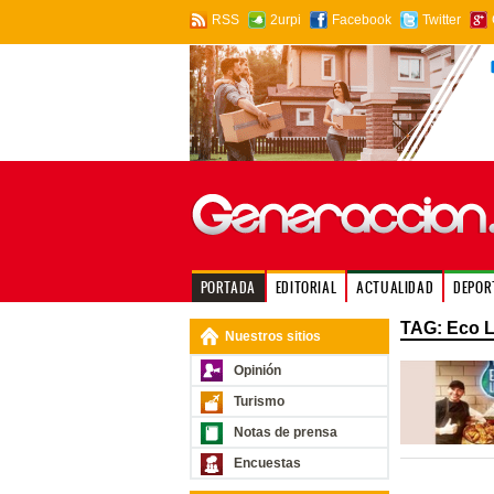
RSS
2urpi
Facebook
Twitter
PORTADA
EDITORIAL
ACTUALIDAD
DEPOR
TAG: Eco 
Nuestros sitios
Opinión
Turismo
Notas de prensa
Encuestas