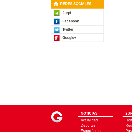
REDES SOCIALES
2urpi
Facebook
Twitter
Google+
NOTICIAS
2UR
Actualidad
Ho
Deportes
Regí
Espectáculos
Pos