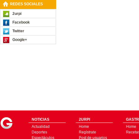
REDES SOCIALES
2urpi
Facebook
Twitter
Google+
NOTICIAS
2URPI
GASTR
Actualidad
Home
Home
Deportes
Regístrate
Receta
Espectáculos
Post de usuarios