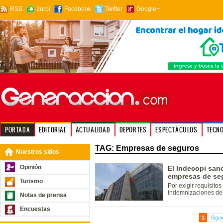
RSS
2urpi
Facebook
Twitter
Google+
PORTADA
EDITORIAL
ACTUALIDAD
DEPORTES
ESPECTÁCULOS
TECN
TAG: Empresas de seguros
Nuestros sitios
Opinión
El Indecopi san
empresas de se
Turismo
Por exigir requisito
indemnizaciones de
Notas de prensa
Encuestas
1
Sigui