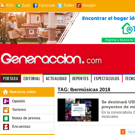
RSS
2urpi
Facebook
Twitter
Google+
PORTADA
EDITORIAL
ACTUALIDAD
DEPORTES
ESPECTÁCULOS
TECN
TAG: Ibermúsicas 2018
Nuestros sitios
Opinión
Se destinará US
proyectos de mú
Turismo
En la convocatoria 
musicales.
Notas de prensa
Encuestas
1
Sigui