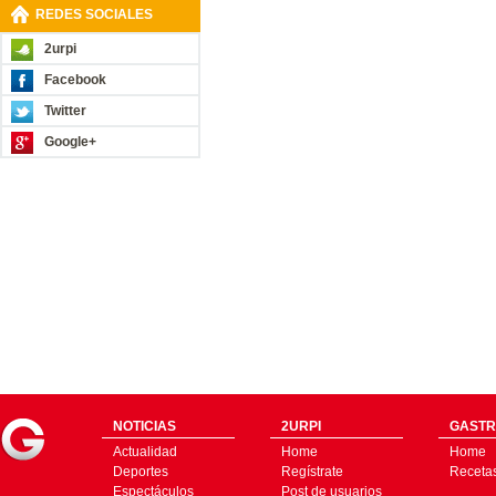
REDES SOCIALES
2urpi
Facebook
Twitter
Google+
NOTICIAS
2URPI
GASTR
Actualidad
Home
Home
Deportes
Regístrate
Receta
Espectáculos
Post de usuarios