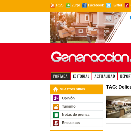
RSS
2urpi
Facebook
Twitter
PORTADA
EDITORIAL
ACTUALIDAD
DEPOR
TAG: Delic
Nuestros sitios
Opinión
Turismo
Notas de prensa
Encuestas