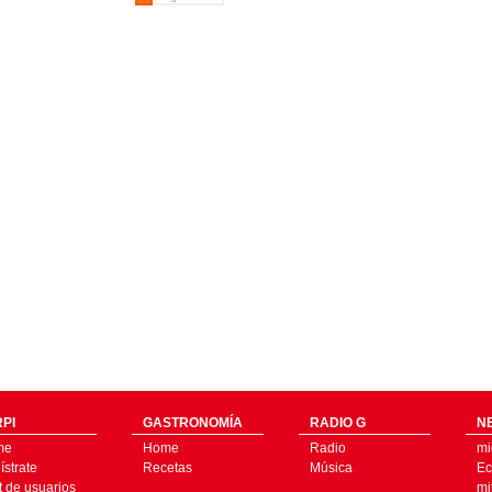
PI
GASTRONOMÍA
RADIO G
N
me
Home
Radio
mi
strate
Recetas
Música
Ec
t de usuarios
mi