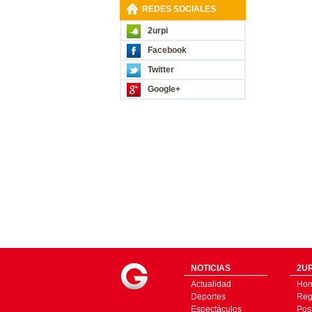
REDES SOCIALES
2urpi
Facebook
Twitter
Google+
NOTICIAS
2UR
Actualidad
Ho
Deportes
Regí
Espectáculos
Pos