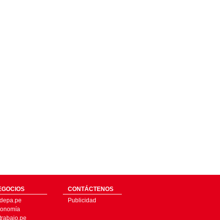
EGOCIOS
CONTÁCTENOS
depa.pe
Publicidad
onomía
trabajo.pe