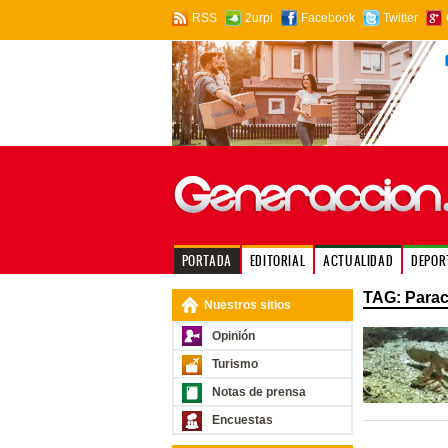
RSS
2urpi
Facebook
Twitter
PORTADA
EDITORIAL
ACTUALIDAD
DEPOR
TAG: Paraca
Nuestros sitios
Opinión
Turismo
Notas de prensa
Encuestas