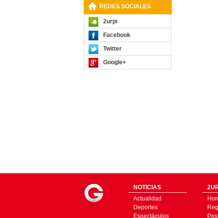
REDES SOCIALES
2urpi
Facebook
Twitter
Google+
NOTICIAS
2UR
Actualidad
Ho
Deportes
Regí
Espectáculos
Pos