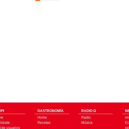
PI
GASTRONOMÍA
RADIO G
N
me
Home
Radio
mi
strate
Recetas
Música
Ec
t de usuarios
mi