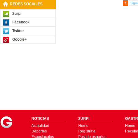
1
Sigui
REDES SOCIALES
2urpi
Facebook
Twitter
Google+
NOTICIAS
2URPI
GASTR
Actualidad
Home
Home
Deportes
Regístrate
Receta
Espectáculos
Post de usuarios