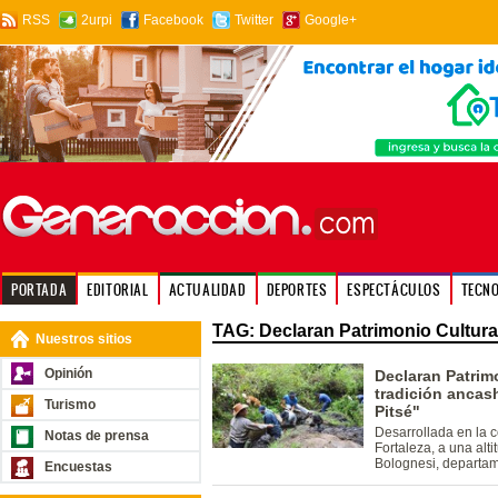
RSS
2urpi
Facebook
Twitter
Google+
PORTADA
EDITORIAL
ACTUALIDAD
DEPORTES
ESPECTÁCULOS
TECN
TAG: Declaran Patrimonio Cultura
Nuestros sitios
Opinión
Declaran Patrimo
tradición ancas
Turismo
Pitsé"
Desarrollada en la c
Notas de prensa
Fortaleza, a una alt
Bolognesi, departa
Encuestas