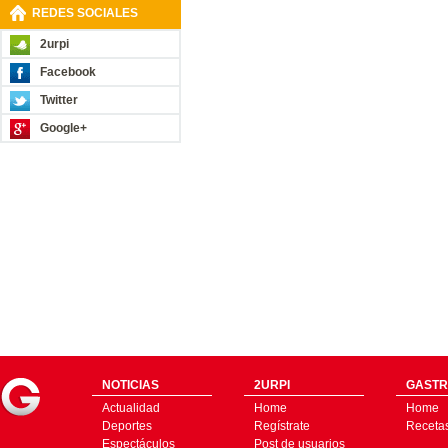
REDES SOCIALES
2urpi
Facebook
Twitter
Google+
NOTICIAS
2URPI
GASTR
Actualidad
Home
Home
Deportes
Regístrate
Receta
Espectáculos
Post de usuarios