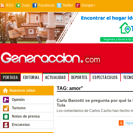
RSS
2urpi
Facebook
Twitter
Google+
PORTADA
EDITORIAL
ACTUALIDAD
DEPORTES
ESPECTÁCULOS
TECN
TAG: amor"
Nuestros sitios
Opinión
Carla Barzotti se pregunta por qué la
Tula
Turismo
Los comentarios de Carlos Cacho han hecho re
Notas de prensa
1
Sigui
Encuestas