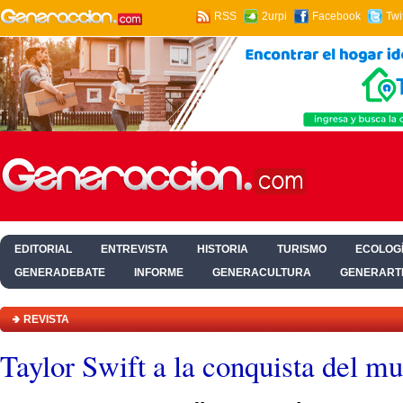
RSS
2urpi
Facebook
Twi
EDITORIAL
ENTREVISTA
HISTORIA
TURISMO
ECOLOGÍ
GENERADEBATE
INFORME
GENERACULTURA
GENERART
HOGAR Y SALUD
REVISTA
Taylor Swift a la conquista del m