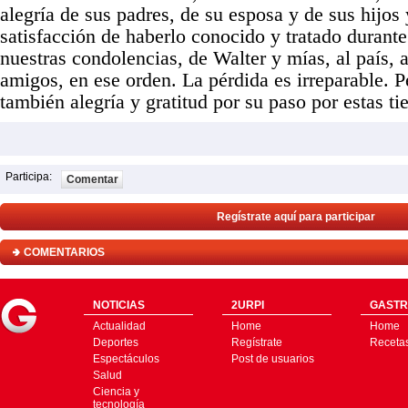
alegría de sus padres, de su esposa y de sus hijos
satisfacción de haberlo conocido y tratado durant
nuestras condolencias, de Walter y mías, al país, a
amigos, en ese orden. La pérdida es irreparable. P
también alegría y gratitud por su paso por estas tie
Participa:
Comentar
Regístrate aquí para participar
COMENTARIOS
NOTICIAS
2URPI
GASTR
Actualidad
Home
Home
Deportes
Regístrate
Receta
Espectáculos
Post de usuarios
Salud
Ciencia y
tecnología