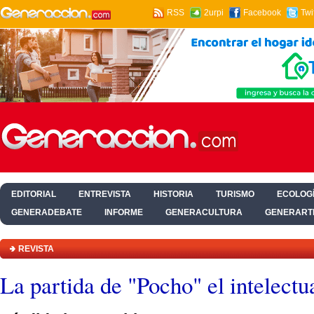
RSS
2urpi
Facebook
Twi
EDITORIAL
ENTREVISTA
HISTORIA
TURISMO
ECOLOGÍ
GENERADEBATE
INFORME
GENERACULTURA
GENERART
HOGAR Y SALUD
REVISTA
La partida de "Pocho" el intelectu