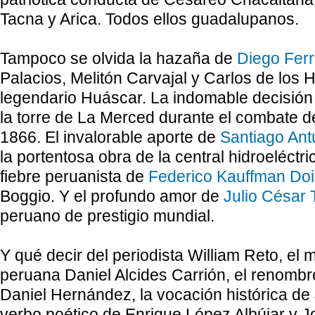
Tacna y Arica. Todos ellos guadalupanos.
Tampoco se olvida la hazaña de
Diego Fer
Palacios, Melitón Carvajal y Carlos de los 
legendario Huáscar. La indomable decisión
la torre de
La Merced
durante el combate d
1866. El invalorable aporte de
Santiago An
la portentosa obra de la central hidroeléctri
fiebre peruanista de
Federico Kauffman Do
Boggio. Y el profundo amor de
Julio César T
peruano de prestigio mundial.
Y qué decir del periodista William Reto, el m
peruana Daniel Alcides Carrión, el renombre
Daniel Hernández, la vocación histórica de
verbo poético de Enrique López Albújar y 