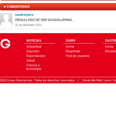
COMENTARIOS
sandrorperu
ORGULLOSO DE SER GUADALUPANO...
31 de diciembre 2011
NOTICIAS
2URPI
GASTR
Actualidad
Home
Home
Deportes
Regístrate
Receta
Espectáculos
Post de usuarios
Salud
Ciencia y
tecnología
2018 Grupo Generaccion . Todos los derechos reservados |
Desarrollo Web: Luis A.