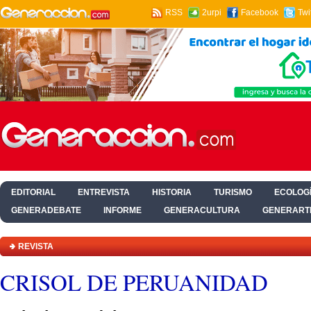
RSS
2urpi
Facebook
Twi
EDITORIAL
ENTREVISTA
HISTORIA
TURISMO
ECOLOGÍ
GENERADEBATE
INFORME
GENERACULTURA
GENERART
HOGAR Y SALUD
REVISTA
CRISOL DE PERUANIDAD