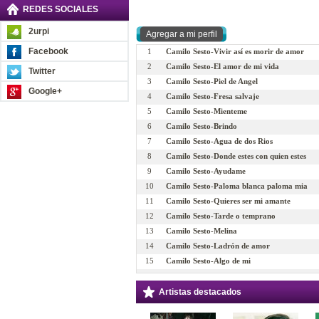
REDES SOCIALES
2urpi
Facebook
1
Camilo Sesto-Vivir así es morir de amor
2
Camilo Sesto-El amor de mi vida
Twitter
3
Camilo Sesto-Piel de Angel
Google+
4
Camilo Sesto-Fresa salvaje
5
Camilo Sesto-Mienteme
6
Camilo Sesto-Brindo
7
Camilo Sesto-Agua de dos Rios
8
Camilo Sesto-Donde estes con quien estes
9
Camilo Sesto-Ayudame
10
Camilo Sesto-Paloma blanca paloma mia
11
Camilo Sesto-Quieres ser mi amante
12
Camilo Sesto-Tarde o temprano
13
Camilo Sesto-Melina
14
Camilo Sesto-Ladrón de amor
15
Camilo Sesto-Algo de mi
16
Camilo Sesto-Has nacido libre
17
Camilo Sesto-Perdoname
Artistas destacados
18
Camilo Sesto-Si tu te vas