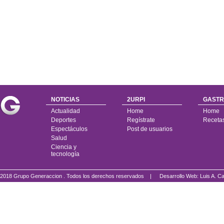
NOTICIAS
2URPI
GASTR
Actualidad
Home
Home
Deportes
Regístrate
Receta
Espectáculos
Post de usuarios
Salud
Ciencia y
tecnología
2018 Grupo Generaccion . Todos los derechos reservados |
Desarrollo Web: Luis A.