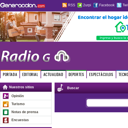
RSS
2urpi
Facebook
Twi
PORTADA
EDITORIAL
ACTUALIDAD
DEPORTES
ESPECTÁCULOS
TECN
Nuestros sitios
Buscar
Opinión
Turismo
Notas de prensa
Encuestas