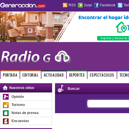
RSS
2urpi
Facebook
Twi
PORTADA
EDITORIAL
ACTUALIDAD
DEPORTES
ESPECTÁCULOS
TECN
Nuestros sitios
Buscar
Opinión
Turismo
Notas de prensa
Encuestas