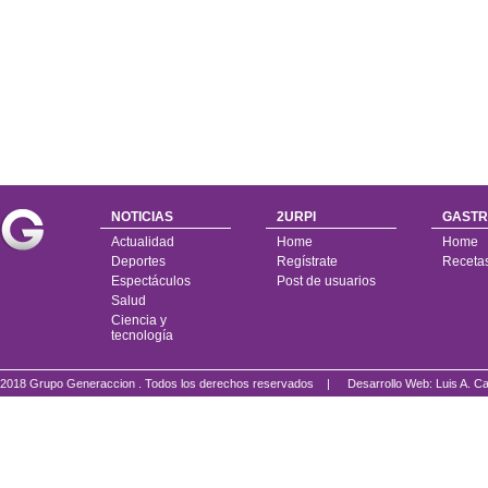
NOTICIAS
2URPI
GASTR
Actualidad
Home
Home
Deportes
Regístrate
Receta
Espectáculos
Post de usuarios
Salud
Ciencia y
tecnología
2018 Grupo Generaccion . Todos los derechos reservados |
Desarrollo Web: Luis A.