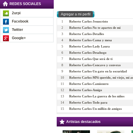
REDES SOCIALES
2urpi
Facebook
1
Roberto Carlos-Jesuscristo
2
Roberto Carlos-No te apartes de mi
Twitter
3
Roberto Carlos-Detalles
Google+
4
Roberto Carlos-Cama y mesa
5
Roberto Carlos-Lady Laura
6
Roberto Carlos-Desahogo
7
Roberto Carlos-Que será de ti
8
Roberto Carlos-Concavo y convexo
9
Roberto Carlos-Un gato en la oscuridad
10
Roberto Carlos-MNi querido, mi viejo, mi 
11
Roberto Carlos-Camionero
12
Roberto Carlos-Amigo
13
Roberto Carlos-La guerra de los niños
14
Roberto Carlos-Todo para
15
Roberto Carlos-Un millón de amigos
16
Roberto Carlos-Amada amante
Artistas destacados