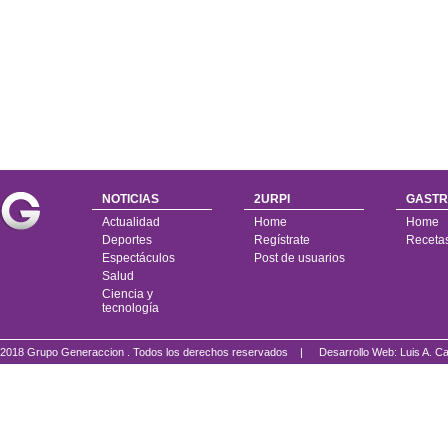
NOTICIAS
2URPI
GASTR
Actualidad
Home
Home
Deportes
Regístrate
Receta
Espectáculos
Post de usuarios
Salud
Ciencia y
tecnología
2018 Grupo Generaccion . Todos los derechos reservados |
Desarrollo Web: Luis A.