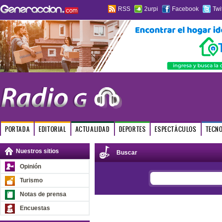
RSS
2urpi
Facebook
Twi
PORTADA
EDITORIAL
ACTUALIDAD
DEPORTES
ESPECTÁCULOS
TECN
Nuestros sitios
Buscar
Opinión
Turismo
Notas de prensa
Encuestas