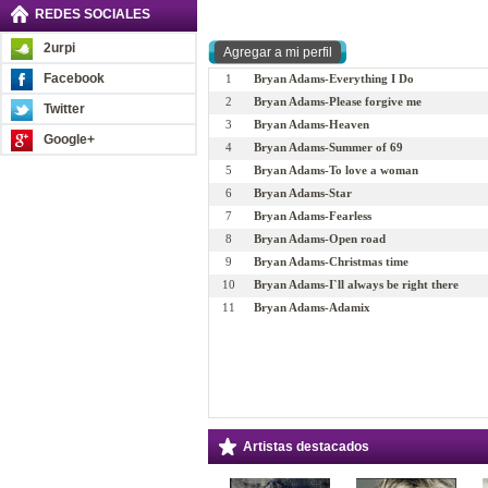
REDES SOCIALES
2urpi
Facebook
1
Bryan Adams-Everything I Do
2
Bryan Adams-Please forgive me
Twitter
3
Bryan Adams-Heaven
Google+
4
Bryan Adams-Summer of 69
5
Bryan Adams-To love a woman
6
Bryan Adams-Star
7
Bryan Adams-Fearless
8
Bryan Adams-Open road
9
Bryan Adams-Christmas time
10
Bryan Adams-I`ll always be right there
11
Bryan Adams-Adamix
Artistas destacados