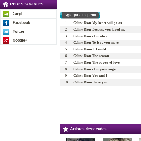
REDES SOCIALES
2urpi
Facebook
1
Celine Dion-My heart will go on
2
Celine Dion-Because you laved me
Twitter
3
Celine Dion - I'm alive
Google+
4
Celine Dion-To love you more
5
Celine Dion-If I could
6
Celine Dion-The reason
7
Celine Dion-The power of love
8
Celine Dion - I'm your angel
9
Celine Dion-You and I
10
Celine Dion-I love you
Artistas destacados