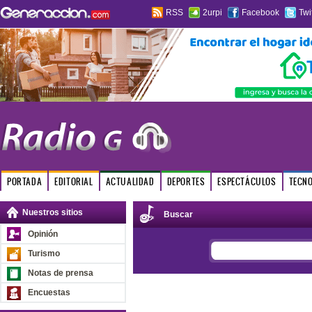
RSS
2urpi
Facebook
Twi
PORTADA
EDITORIAL
ACTUALIDAD
DEPORTES
ESPECTÁCULOS
TECN
Nuestros sitios
Buscar
Opinión
Turismo
Notas de prensa
Encuestas