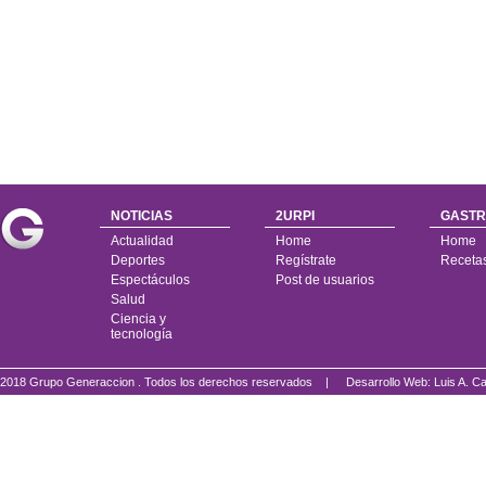
NOTICIAS
2URPI
GASTR
Actualidad
Home
Home
Deportes
Regístrate
Receta
Espectáculos
Post de usuarios
Salud
Ciencia y
tecnología
2018 Grupo Generaccion . Todos los derechos reservados |
Desarrollo Web: Luis A.