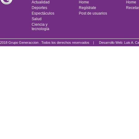
Actualidad
Home
Home
Deportes
Regístrate
Receta
Espectáculos
Post de usuarios
Salud
Ciencia y
tecnología
2018 Grupo Generaccion . Todos los derechos reservados |
Desarrollo Web: Luis A.