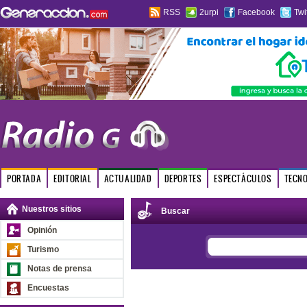
RSS
2urpi
Facebook
Twi
PORTADA
EDITORIAL
ACTUALIDAD
DEPORTES
ESPECTÁCULOS
TECN
Nuestros sitios
Buscar
Opinión
Turismo
Notas de prensa
Encuestas