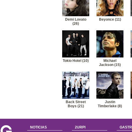
Demi Lovato
Beyonce (11)
(26)
Tokio Hotel (10)
Michael
Jackson (15)
Back Street
Justin
Boys (21)
Timberlake (8)
NOTICIAS
2URPI
GASTR