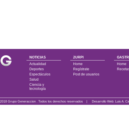
NOTICIAS
2URPI
GASTR
Actualidad
Home
Home
Deportes
Regístrate
Receta
Espectáculos
Post de usuarios
Salud
Ciencia y
tecnología
2018 Grupo Generaccion . Todos los derechos reservados |
Desarrollo Web: Luis A.