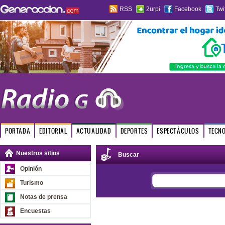
RSS
2urpi
Facebook
Twi
PORTADA
EDITORIAL
ACTUALIDAD
DEPORTES
ESPECTÁCULOS
TECN
Nuestros sitios
Buscar
Opinión
Turismo
Notas de prensa
Encuestas