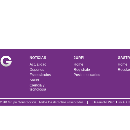
NOTICIAS
2URPI
GASTR
Actualidad
Home
Home
Deportes
Regístrate
Receta
Espectáculos
Post de usuarios
Salud
Ciencia y
tecnología
2018 Grupo Generaccion . Todos los derechos reservados |
Desarrollo Web: Luis A.