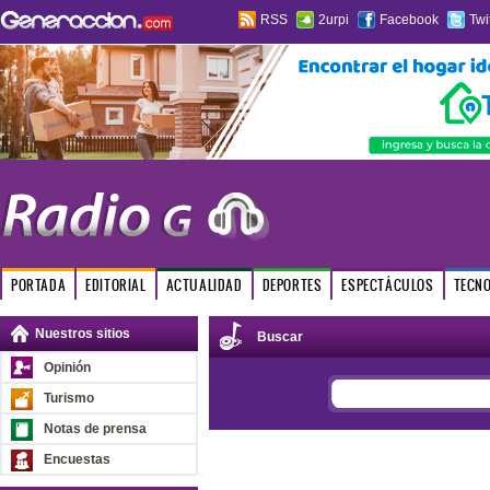
RSS
2urpi
Facebook
Twi
PORTADA
EDITORIAL
ACTUALIDAD
DEPORTES
ESPECTÁCULOS
TECN
Nuestros sitios
Buscar
Opinión
Turismo
Notas de prensa
Encuestas