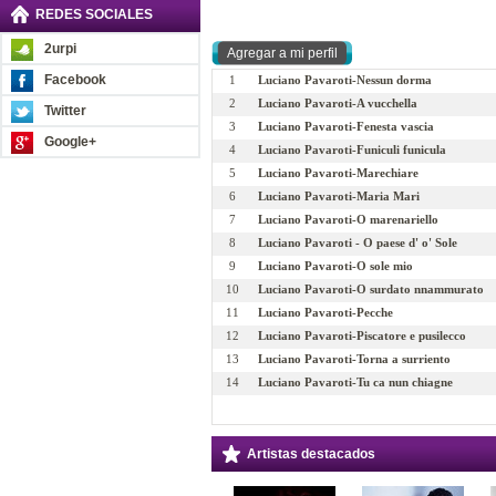
REDES SOCIALES
2urpi
Facebook
1
Luciano Pavaroti-Nessun dorma
2
Luciano Pavaroti-A vucchella
Twitter
3
Luciano Pavaroti-Fenesta vascia
Google+
4
Luciano Pavaroti-Funiculi funicula
5
Luciano Pavaroti-Marechiare
6
Luciano Pavaroti-Maria Mari
7
Luciano Pavaroti-O marenariello
8
Luciano Pavaroti - O paese d' o' Sole
9
Luciano Pavaroti-O sole mio
10
Luciano Pavaroti-O surdato nnammurato
11
Luciano Pavaroti-Pecche
12
Luciano Pavaroti-Piscatore e pusilecco
13
Luciano Pavaroti-Torna a surriento
14
Luciano Pavaroti-Tu ca nun chiagne
Artistas destacados