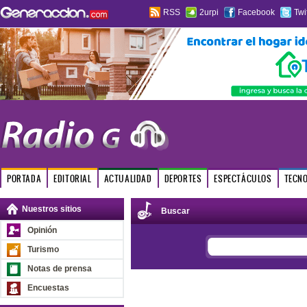
RSS
2urpi
Facebook
Twi
PORTADA
EDITORIAL
ACTUALIDAD
DEPORTES
ESPECTÁCULOS
TECN
Nuestros sitios
Buscar
Opinión
Turismo
Notas de prensa
Encuestas