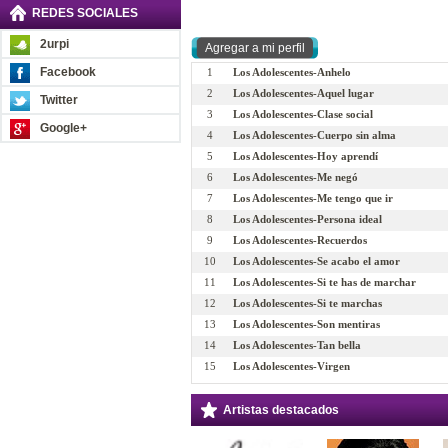
REDES SOCIALES
2urpi
Facebook
1
Los Adolescentes-Anhelo
2
Los Adolescentes-Aquel lugar
Twitter
3
Los Adolescentes-Clase social
Google+
4
Los Adolescentes-Cuerpo sin alma
5
Los Adolescentes-Hoy aprendí
6
Los Adolescentes-Me negó
7
Los Adolescentes-Me tengo que ir
8
Los Adolescentes-Persona ideal
9
Los Adolescentes-Recuerdos
10
Los Adolescentes-Se acabo el amor
11
Los Adolescentes-Si te has de marchar
12
Los Adolescentes-Si te marchas
13
Los Adolescentes-Son mentiras
14
Los Adolescentes-Tan bella
15
Los Adolescentes-Virgen
Artistas destacados