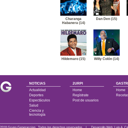
Charanga
Dan Den (15)
Habanera (14)
Hildemaro (15)
Willy Colón (14)
NOTICIAS
2URPI
GASTR
Actualidad
Home
Home
Deportes
Regístrate
Receta
Espectáculos
Post de usuarios
Salud
Ciencia y
tecnología
2018 Grupo Generaccion . Todos los derechos reservados |
Desarrollo Web: Luis A.