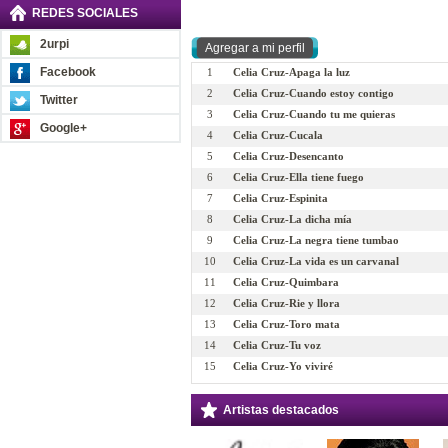
REDES SOCIALES
2urpi
Facebook
1
Celia Cruz-Apaga la luz
2
Celia Cruz-Cuando estoy contigo
Twitter
3
Celia Cruz-Cuando tu me quieras
Google+
4
Celia Cruz-Cucala
5
Celia Cruz-Desencanto
6
Celia Cruz-Ella tiene fuego
7
Celia Cruz-Espinita
8
Celia Cruz-La dicha mía
9
Celia Cruz-La negra tiene tumbao
10
Celia Cruz-La vida es un carvanal
11
Celia Cruz-Quimbara
12
Celia Cruz-Rie y llora
13
Celia Cruz-Toro mata
14
Celia Cruz-Tu voz
15
Celia Cruz-Yo viviré
Artistas destacados