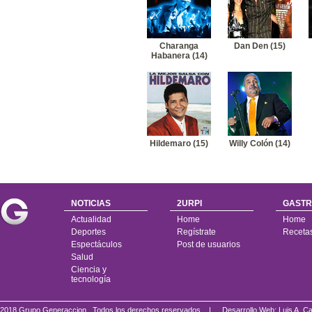
Charanga
Dan Den (15)
Habanera (14)
Hildemaro (15)
Willy Colón (14)
NOTICIAS
2URPI
GASTR
Actualidad
Home
Home
Deportes
Regístrate
Receta
Espectáculos
Post de usuarios
Salud
Ciencia y
tecnología
2018 Grupo Generaccion . Todos los derechos reservados |
Desarrollo Web: Luis A.