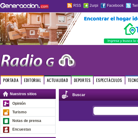
RSS
2urpi
Facebook
Twi
PORTADA
EDITORIAL
ACTUALIDAD
DEPORTES
ESPECTÁCULOS
TECN
Nuestros sitios
Buscar
Opinión
Turismo
Notas de prensa
Encuestas