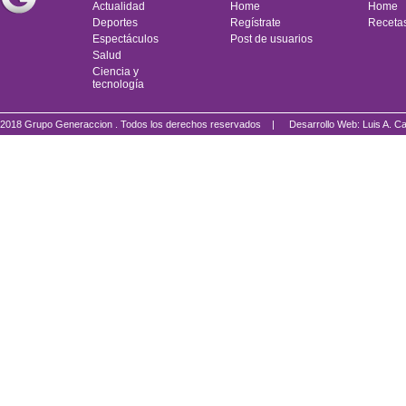
Actualidad
Home
Home
Deportes
Regístrate
Receta
Espectáculos
Post de usuarios
Salud
Ciencia y
tecnología
2018 Grupo Generaccion . Todos los derechos reservados |
Desarrollo Web: Luis A.