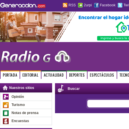
RSS
2urpi
Facebook
Twi
PORTADA
EDITORIAL
ACTUALIDAD
DEPORTES
ESPECTÁCULOS
TECN
Nuestros sitios
Buscar
Opinión
Turismo
Notas de prensa
Encuestas