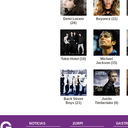
Demi Lovato
Beyonce (11)
(26)
Tokio Hotel (10)
Michael
Jackson (15)
Back Street
Justin
Boys (21)
Timberlake (8)
NOTICIAS
2URPI
GASTR