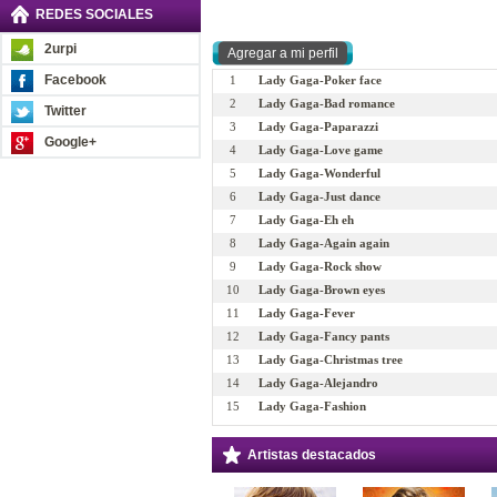
REDES SOCIALES
2urpi
Facebook
1
Lady Gaga-Poker face
2
Lady Gaga-Bad romance
Twitter
3
Lady Gaga-Paparazzi
Google+
4
Lady Gaga-Love game
5
Lady Gaga-Wonderful
6
Lady Gaga-Just dance
7
Lady Gaga-Eh eh
8
Lady Gaga-Again again
9
Lady Gaga-Rock show
10
Lady Gaga-Brown eyes
11
Lady Gaga-Fever
12
Lady Gaga-Fancy pants
13
Lady Gaga-Christmas tree
14
Lady Gaga-Alejandro
15
Lady Gaga-Fashion
Artistas destacados