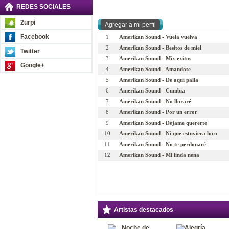
REDES SOCIALES
2urpi
Facebook
1
Amerikan Sound - Vuela vuelva
2
Amerikan Sound - Besitos de miel
Twitter
3
Amerikan Sound - Mix exitos
Google+
4
Amerikan Sound - Amandote
5
Amerikan Sound - De aquí palla
6
Amerikan Sound - Cumbia
7
Amerikan Sound - No lloraré
8
Amerikan Sound - Por un error
9
Amerikan Sound - Déjame quererte
10
Amerikan Sound - Ni que estuviera loco
11
Amerikan Sound - No te perdonaré
12
Amerikan Sound - Mi linda nena
Artistas destacados