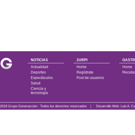
NOTICIAS
2URPI
GASTR
Actualidad
Home
Home
Deportes
Regístrate
Receta
Espectáculos
Post de usuarios
Salud
Ciencia y
tecnología
2018 Grupo Generaccion . Todos los derechos reservados |
Desarrollo Web: Luis A.