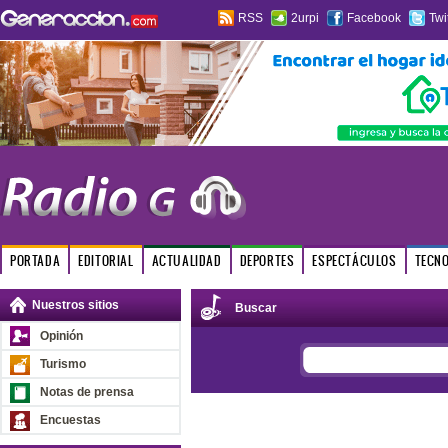
RSS
2urpi
Facebook
Twi
PORTADA
EDITORIAL
ACTUALIDAD
DEPORTES
ESPECTÁCULOS
TECN
Nuestros sitios
Buscar
Opinión
Turismo
Notas de prensa
Encuestas