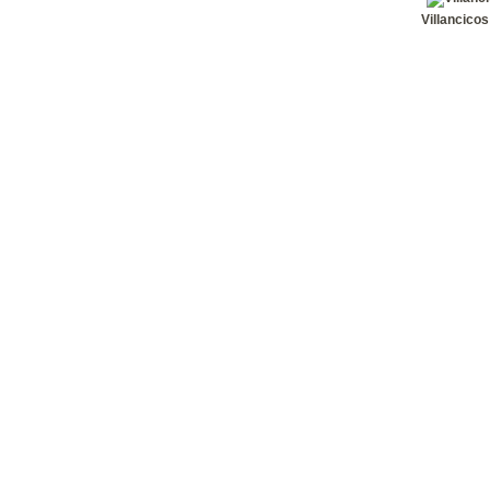
19
Melodías
Villancicos
20
Melodías
21
Melodías 
22
Melodías