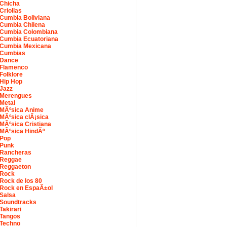
Chicha
Criollas
Cumbia Boliviana
Cumbia Chilena
Cumbia Colombiana
Cumbia Ecuatoriana
Cumbia Mexicana
Cumbias
Dance
Flamenco
Folklore
Hip Hop
Jazz
Merengues
Metal
MÃºsica Anime
MÃºsica clÃ¡sica
MÃºsica Cristiana
MÃºsica HindÃº
Pop
Punk
Rancheras
Reggae
Reggaeton
Rock
Rock de los 80
Rock en EspaÃ±ol
Salsa
Soundtracks
Takirari
Tangos
Techno