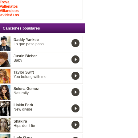
Trova
Vallenatos
Villancicos
avideÃ±os
Canciones populares
Daddy Yankee
Lo que paso paso
Justin Bieber
Baby
Taylor Swift
You belong with me
Selena Gomez
Naturally
Linkin Park
New divide
Shakira
Hips don't lie
Lady Gaga