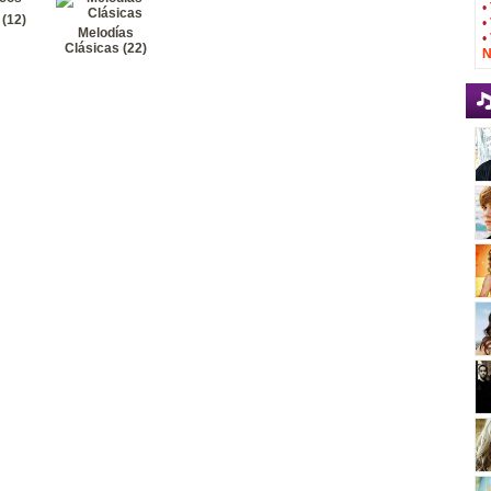
 Clásicas - Christmas Concerto (Bach)
Ver letra
•
 (12)
•
 Clásicas - Ave María (Schubert)
Ver letra
Melodías
•
Clásicas (22)
Clásicas - Deck the halls (Traditional)
Ver letra
N
 Clásicas - Adeste Fideles (John Wide)
Ver letra