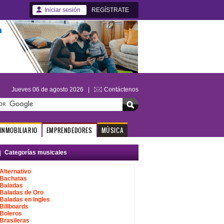
Iniciar sesión
REGÍSTRATE
Jueves 06 de agosto 2026 |
Contáctenos
INMOBILIARIO
EMPRENDEDORES
MÚSICA
Categorías musicales
Alternativo
Bachatas
Baladas
Baladas de Oro
Baladas en Ingles
Billboards
Boleros
Brasileras