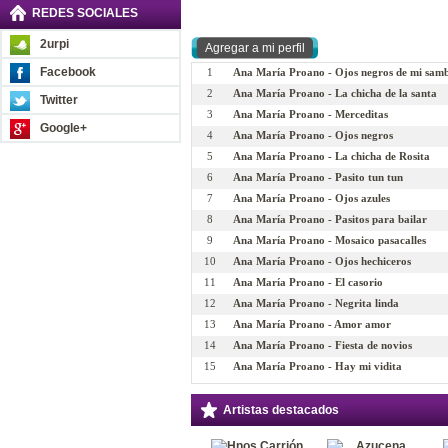
REDES SOCIALES
2urpi
Facebook
1
Ana María Proano - Ojos negros de mi sam
2
Ana María Proano - La chicha de la santa
Twitter
3
Ana María Proano - Merceditas
Google+
4
Ana María Proano - Ojos negros
5
Ana María Proano - La chicha de Rosita
6
Ana María Proano - Pasito tun tun
7
Ana María Proano - Ojos azules
8
Ana María Proano - Pasitos para bailar
9
Ana María Proano - Mosaico pasacalles
10
Ana María Proano - Ojos hechiceros
11
Ana María Proano - El casorio
12
Ana María Proano - Negrita linda
13
Ana María Proano - Amor amor
14
Ana María Proano - Fiesta de novios
15
Ana María Proano - Hay mi vidita
Artistas destacados