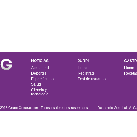
NOTICIAS
2URPI
GASTR
Actualidad
Home
Home
Deportes
Regístrate
Receta
Espectáculos
Post de usuarios
Salud
Ciencia y
tecnología
2018 Grupo Generaccion . Todos los derechos reservados |
Desarrollo Web: Luis A.