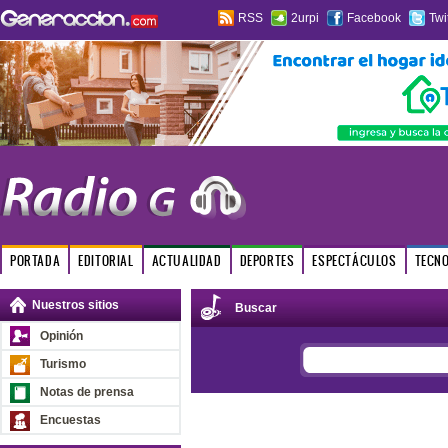
RSS
2urpi
Facebook
Twi
PORTADA
EDITORIAL
ACTUALIDAD
DEPORTES
ESPECTÁCULOS
TECN
Nuestros sitios
Buscar
Opinión
Turismo
Notas de prensa
Encuestas