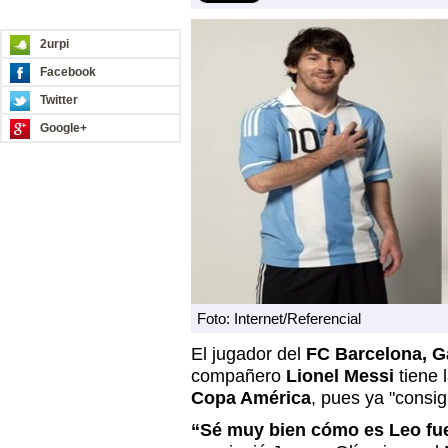
REDES SOCIALES
2urpi
Facebook
Twitter
Google+
Foto: Internet/Referencial
El jugador del
FC Barcelona, Ga
compañero
Lionel Messi
tiene 
Copa América
, pues ya "consi
“Sé muy bien cómo es Leo fu