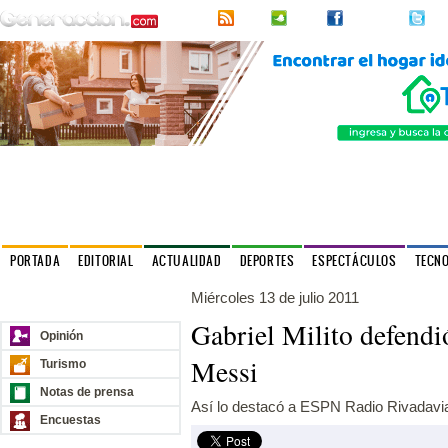
RSS
2urpi
Facebook
Twi
PORTADA
EDITORIAL
ACTUALIDAD
DEPORTES
ESPECTÁCULOS
TECN
Miércoles 13 de julio 2011
Nuestros sitios
Gabriel Milito defendió
Opinión
Messi
Turismo
Notas de prensa
Así lo destacó a ESPN Radio Rivadavi
Encuestas