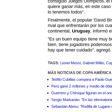
consiguió Juegos Olímpicos, el 
quiere ganar más, en este caso
lo tenemos todos".
Finalmente, el popular 'David Bi
rival que enfrentarán por los cua
continental,
Uruguay
, informó e
"Es un buen equipo tiene muy b
bien, tiene jugadores poderosos 
hay que tener cuidado", agregó.
TAGS:
Lionel Messi
,
Gabriel Milito
,
Cop
MÁS NOTICIAS DE COPA AMÉRICA
Teófilo Cubillas compara a Paolo Gu
Perú ganó 2 millones y medio de dól
Guerrero y Chiroque figuran en el on
Sergio Markarián: "En las eliminatoria
Sebastián Abreu: "Rodilla de Lugano 