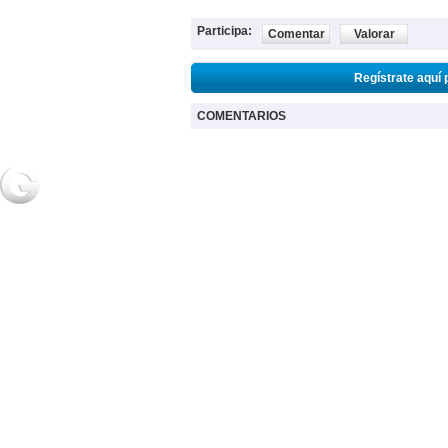
Participa:
Comentar
Valorar
Regístrate aquí 
COMENTARIOS
NOTICIAS
2URPI
GASTR
Actualidad
Home
Home
Deportes
Regístrate
Receta
Espectáculos
Post de usuarios
Salud
Ciencia y
tecnología
2018 Grupo Generaccion . Todos los derechos reservados |
Desarrollo Web: Luis A.