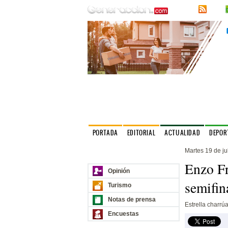
RSS
PORTADA
EDITORIAL
ACTUALIDAD
DEPOR
Martes 19 de ju
Nuestros sitios
Enzo Fr
Opinión
semifin
Turismo
Notas de prensa
Estrella charrú
Encuestas