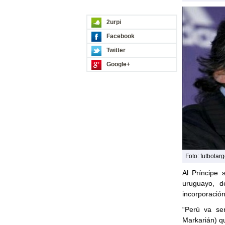
REDES SOCIALES
2urpi
Facebook
Twitter
Google+
Foto: futbolar
Al Príncipe
uruguayo, d
incorporació
“Perú va se
Markarián) q