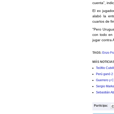
cuenta”, indi
El ex jugad
alabó la en
cuartos de fin
"Pero Urugua
con todo en
jugar contra 
TAGS:
Enzo Fr
MÁS NOTICIA
Teófilo Cubi
Perú ganó 2 
Guerrero y C
Sergio Markar
Sebastián Ab
Participa:
C