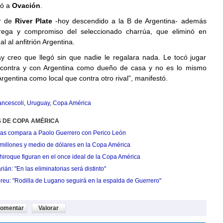
có a
Ovación
.
or de
River Plate
-hoy descendido a la B de Argentina- además
trega y compromiso del seleccionado charrúa, que eliminó en
al al anfitrión Argentina.
y creo que llegó sin que nadie le regalara nada. Le tocó jugar
 contra y con Argentina como dueño de casa y no es lo mismo
Argentina como local que contra otro rival”, manifestó.
ancescoli
,
Uruguay
,
Copa América
S DE COPA AMÉRICA
llas compara a Paolo Guerrero con Perico León
millones y medio de dólares en la Copa América
hiroque figuran en el once ideal de la Copa América
ián: "En las eliminatorias será distinto"
reu: "Rodilla de Lugano seguirá en la espalda de Guerrero"
omentar
Valorar