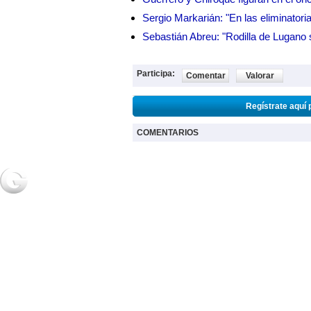
Sergio Markarián: "En las eliminatoria
Sebastián Abreu: "Rodilla de Lugano 
Participa:
Comentar
Valorar
Regístrate aquí 
COMENTARIOS
NOTICIAS
2URPI
GASTR
Actualidad
Home
Home
Deportes
Regístrate
Receta
Espectáculos
Post de usuarios
Salud
Ciencia y
tecnología
2018 Grupo Generaccion . Todos los derechos reservados |
Desarrollo Web: Luis A.