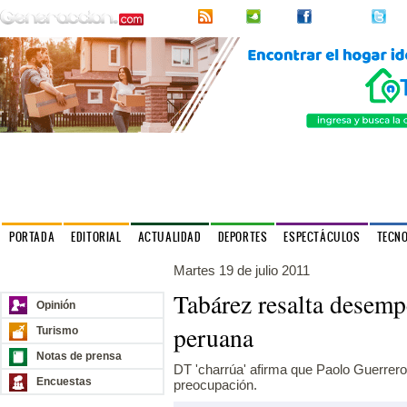
RSS
2urpi
Facebook
Twi
PORTADA
EDITORIAL
ACTUALIDAD
DEPORTES
ESPECTÁCULOS
TECN
Martes 19 de julio 2011
Nuestros sitios
Tabárez resalta desemp
Opinión
peruana
Turismo
Notas de prensa
DT 'charrúa' afirma que Paolo Guerrer
Encuestas
preocupación.