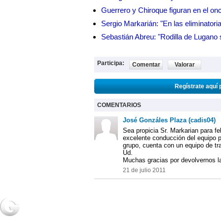
Guerrero y Chiroque figuran en el on
Sergio Markarián: "En las eliminatoria
Sebastián Abreu: "Rodilla de Lugano 
Participa:
Comentar
Valorar
Regístrate aquí 
COMENTARIOS
José Gonzáles Plaza (cadis04)
Sea propicia Sr. Markarian para fel
excelente conducción del equipo p
grupo, cuenta con un equipo de tr
Ud.
Muchas gracias por devolvernos la 
21 de julio 2011
NOTICIAS
2URPI
GASTR
Actualidad
Home
Home