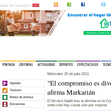
RSS
2urpi
Facebook
Twi
PORTADA
EDITORIAL
ACTUALIDAD
DEPORTES
ESPECTÁCULOS
TECN
Miércoles 20 de julio 2011
Nuestros sitios
"El compromiso es diver
Opinión
afirma Markarián
Turismo
Notas de prensa
El técnico habló tras la derrota en la 
Encuestas
selección hay cosas aún por mejorar.