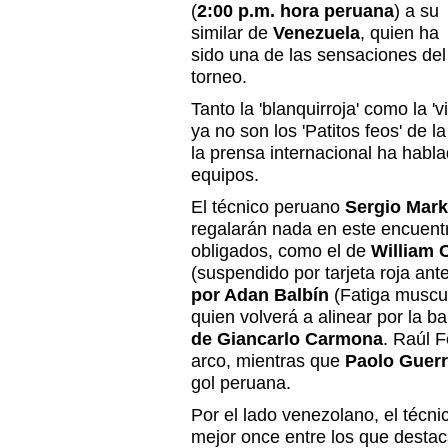
(
2:00 p.m. hora peruana
) a su
similar de
Venezuela
, quien ha
sido una de las sensaciones del
torneo.
Tanto la 'blanquirroja' como la 
ya no son los 'Patitos feos' de l
la prensa internacional ha habl
equipos.
El técnico peruano
Sergio Mark
regalarán nada en este encuentr
obligados, como el de
William 
(suspendido por tarjeta roja an
por Adan Balbín
(Fatiga muscul
quien volverá a alinear por la 
de Giancarlo Carmona
. Raúl 
arco, mientras que
Paolo Guerr
gol peruana.
Por el lado venezolano, el técni
mejor once entre los que desta