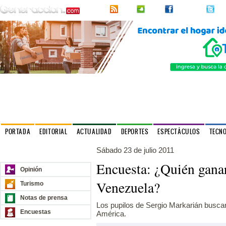
RSS
2urpi
Facebook
Twi
PORTADA
EDITORIAL
ACTUALIDAD
DEPORTES
ESPECTÁCULOS
TECN
Sábado 23 de julio 2011
Nuestros sitios
Encuesta: ¿Quién ganar
Opinión
Venezuela?
Turismo
Notas de prensa
Los pupilos de Sergio Markarián buscará
Encuestas
América.