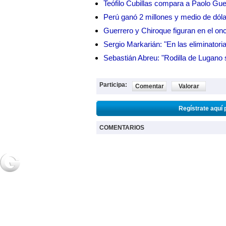
Teófilo Cubillas compara a Paolo Gu
Perú ganó 2 millones y medio de dól
Guerrero y Chiroque figuran en el on
Sergio Markarián: "En las eliminatoria
Sebastián Abreu: "Rodilla de Lugano 
Participa:
Comentar
Valorar
Regístrate aquí 
COMENTARIOS
NOTICIAS
2URPI
GASTR
Actualidad
Home
Home
Deportes
Regístrate
Receta
Espectáculos
Post de usuarios
Salud
Ciencia y
tecnología