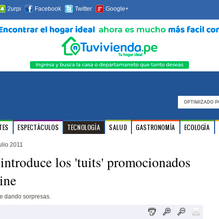
2urpi
Facebook
Twitter
Google+
TES
ESPECTÁCULOS
TECNOLOGÍA
SALUD
GASTRONOMÍA
ECOLOGÍA
ulio 2011
 introduce los 'tuits' promocionados
line
ue dando sorpresas.