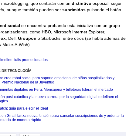
el microblogging, que contarán con un
distintivo
especial, según
ía
, aunque también pueden ser
suprimidos
pulsando el botón
red social
se encuentra probando esta iniciativa con un grupo
organizaciones, como
HBO
, Microsoft Internet Explorer,
box
, Dell,
Groupon
o Starbucks, entre otros (se habla además de
 y Make-A-Wish).
imeline
,
tuits promocionados
S DE TECNOLOGÍA
o crea robot social para soporte emocional de niños hospitalizados y
l Premio Nacional de la Juventud
ientas digitales en Perú: Mensajería y billeteras lideran el mercado
n post-cuántica y la nueva carrera por la seguridad digital redefinen el
ógico
tch: guía para elegir el ideal
 en Gmail lanza nueva función para cancelar suscripciones de y ordenar la
ntrada de manera rápida