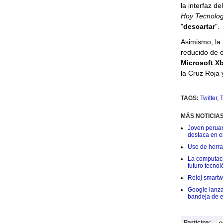
la interfaz d
Hoy Tecnolog
"
descartar
".
Asimismo, la
reducido de 
Microsoft X
la Cruz Roja
TAGS:
Twitter
,
T
MÁS NOTICIA
Joven peruan
destaca en e
Uso de herram
La computació
futuro tecnol
Reloj smartwa
Google lanza
bandeja de e
Participa: