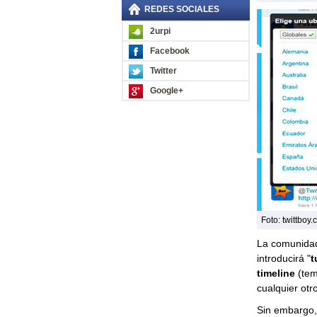
REDES SOCIALES
2urpi
Facebook
Twitter
Google+
Foto: twittboy
La comunidad
introducirá "
t
timeline
(tem
cualquier otr
Sin embargo, 