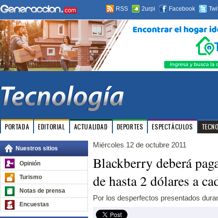
RSS
2urpi
Facebook
Twi
PORTADA
EDITORIAL
ACTUALIDAD
DEPORTES
ESPECTÁCULOS
TECN
Miércoles 12 de octubre 2011
Nuestros sitios
Blackberry deberá pag
Opinión
de hasta 2 dólares a ca
Turismo
Notas de prensa
Por los desperfectos presentados duran
Encuestas