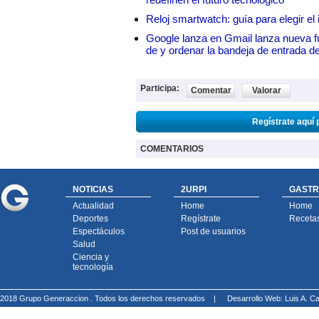
Reloj smartwatch: guía para elegir el 
Google lanza en Gmail lanza nueva f
de y ordenar la bandeja de entrada d
Participa:
Comentar
Valorar
Regístrate aquí 
COMENTARIOS
NOTICIAS
2URPI
GASTR
Actualidad
Home
Home
Deportes
Regístrate
Receta
Espectáculos
Post de usuarios
Salud
Ciencia y
tecnología
2018 Grupo Generaccion . Todos los derechos reservados |
Desarrollo Web: Luis A.