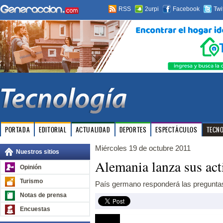
RSS
2urpi
Facebook
Twi
PORTADA
EDITORIAL
ACTUALIDAD
DEPORTES
ESPECTÁCULOS
TECN
Miércoles 19 de octubre 2011
Nuestros sitios
Alemania lanza sus ac
Opinión
Turismo
País germano responderá las preguntas
Notas de prensa
Encuestas