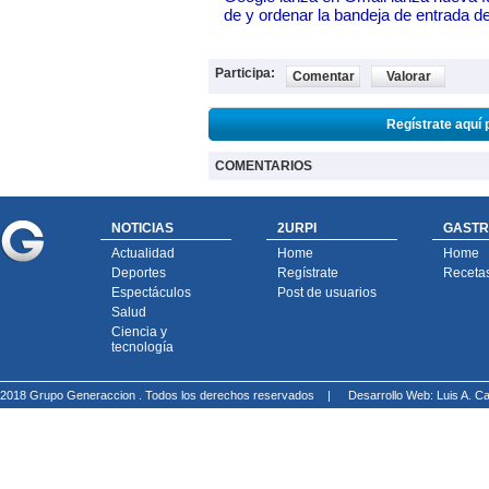
de y ordenar la bandeja de entrada d
Participa:
Comentar
Valorar
Regístrate aquí 
COMENTARIOS
NOTICIAS
2URPI
GASTR
Actualidad
Home
Home
Deportes
Regístrate
Receta
Espectáculos
Post de usuarios
Salud
Ciencia y
tecnología
2018 Grupo Generaccion . Todos los derechos reservados |
Desarrollo Web: Luis A.