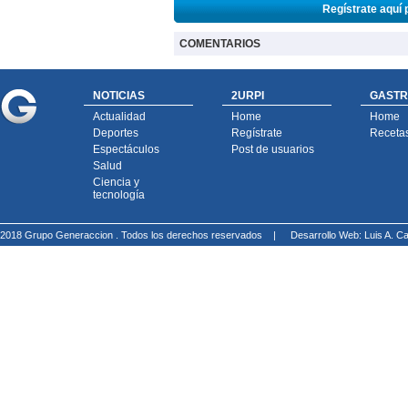
Regístrate aquí 
COMENTARIOS
NOTICIAS
2URPI
GASTR
Actualidad
Home
Home
Deportes
Regístrate
Receta
Espectáculos
Post de usuarios
Salud
Ciencia y
tecnología
2018 Grupo Generaccion . Todos los derechos reservados |
Desarrollo Web: Luis A.