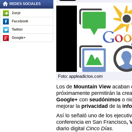
REDES SOCIALES
2urpi
Facebook
Twitter
Google+
Foto: appleadictos.com
Los de
Mountain View
acaban 
próximamente permitirán la crea
Google+
con
seudónimos
o n
mejorar la
privacidad
de la
info
Así lo señaló uno de los ejecut
conferencia en San Francisco
, 
diario digital
Cinco Días.