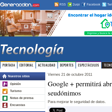
RSS
2urpi
Facebook
Twi
PORTADA
EDITORIAL
ACTUALIDAD
DEPORTES
ESPECTÁCULOS
TECN
Viernes 21 de octubre 2011
Nuestros sitios
Google + permitirá abr
Opinión
seudónimos
Turismo
Notas de prensa
Para mejorar le seguridad de datos.
Encuestas