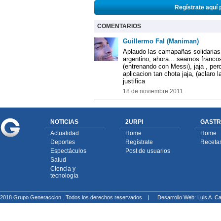
Regístrate aquí 
COMENTARIOS
Guillermo Fal (Maniman)
Aplaudo las camapañas solidarias
argentino, ahora... seamos franco
(entrenando con Messi), jaja , pe
aplicacion tan chota jaja, (aclaro l
justifica
18 de noviembre 2011
NOTICIAS
2URPI
GASTR
Actualidad
Home
Home
Deportes
Regístrate
Receta
Espectáculos
Post de usuarios
Salud
Ciencia y
tecnología
2018 Grupo Generaccion . Todos los derechos reservados |
Desarrollo Web: Luis A.