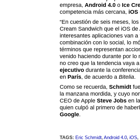
empresa,
Android 4.0
o
Ice C
competencia más cercana,
iOS 
“En cuestión de seis meses, los 
Cream Sandwich que el iOS de A
interesantes aplicaciones van a 
combinación con lo social, lo móv
términos que representan accio
venido haciendo durante por lo
no creo que la tendencia vaya a
ejecutivo
durante la conferenci
en
París
, de acuerdo a
Bitelia
.
Como se recuerda,
Schmidt
fu
la manzana mordida, y cuyo no
CEO de Apple
Steve Jobs
en la
quien culpó al primero de haberl
Google
.
TAGS:
Eric Schmidt
,
Android 4.0
,
iOS
,