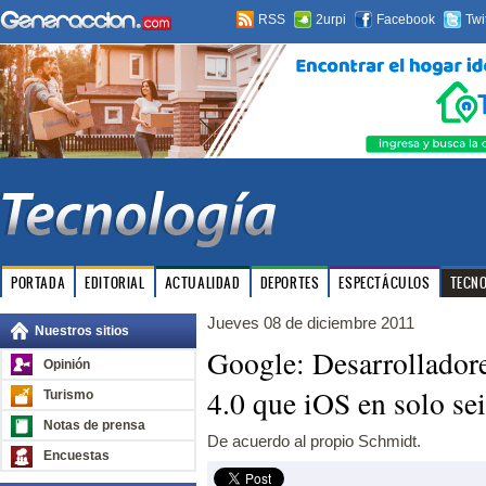
RSS
2urpi
Facebook
Twi
PORTADA
EDITORIAL
ACTUALIDAD
DEPORTES
ESPECTÁCULOS
TECN
Jueves 08 de diciembre 2011
Nuestros sitios
Google: Desarrolladore
Opinión
4.0 que iOS en solo se
Turismo
Notas de prensa
De acuerdo al propio Schmidt.
Encuestas