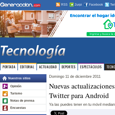
RSS
2urpi
Facebook
Twi
PORTADA
EDITORIAL
ACTUALIDAD
DEPORTES
ESPECTÁCULOS
TECN
Domingo 11 de diciembre 2011
Nuestros sitios
Nuevas actualizacione
Opinión
Twitter para Android
Turismo
Notas de prensa
Ya las puedes tener en tu móvil median
Encuestas