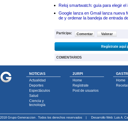
Reloj smartwatch: guía para elegir el 
Google lanza en Gmail lanza nueva f
de y ordenar la bandeja de entrada d
Participa:
Comentar
Valorar
Regístrate aquí 
COMENTARIOS
NOTICIAS
2URPI
GASTR
Actualidad
Home
Home
Deportes
Regístrate
Receta
Espectáculos
Post de usuarios
Salud
Ciencia y
tecnología
2018 Grupo Generaccion . Todos los derechos reservados |
Desarrollo Web: Luis A.