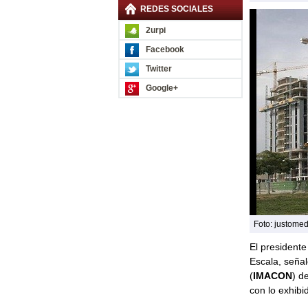
REDES SOCIALES
2urpi
Facebook
Twitter
Google+
Foto: justome
El presidente
Escala, señal
(
IMACON
) d
con lo exhib