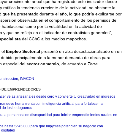
ayor crecimiento anual que ha registrado este indicador desde
y ratifica la tendencia creciente de la actividad, no obstante la
dad que ha presentado durante el año, lo que podría explicarse por
ispersión observada en el comportamiento de los permisos de
o habitacional como por la volatilidad en la actividad de
a y que se refleja en el indicador de contratistas generales",
specialista
del CChC a los medios mapochos.
, el
Empleo Sectorial
presentó un alza desestacionalizado en un
,
debido principalmente a la menor demanda de obras para
en especial del
sector comercio
, de acuerdo a
Terra
.
onstrucción
,
IMACON
S DE EMPRENDEDORES
cer velas artesanales desde cero y convierte tu creatividad en ingresos
ueve herramienta con inteligencia artificial para fortalecer la
d de los bodegueros
a a personas con discapacidad para iniciar emprendimientos rurales en
ce hasta S/ 45 000 para que mipymes potencien su negocio con
digitales