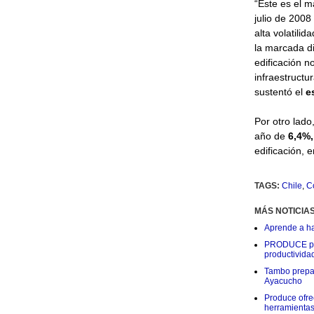
“Este es el m
julio de 2008 
alta volatili
la marcada d
edificación n
infraestructur
sustentó el
e
Por otro lado
año de
6,4%
edificación, 
TAGS:
Chile
,
C
MÁS NOTICIA
Aprende a ha
PRODUCE prom
productivida
Tambo prepar
Ayacucho
Produce ofre
herramientas 