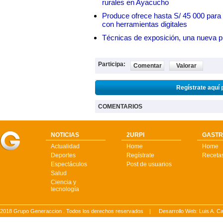
rurales en Ayacucho
Produce ofrece hasta S/ 45 000 par
con herramientas digitales
Técnicas de exposición, una nueva p
Participa:
Comentar
Valorar
Regístrate aquí 
COMENTARIOS
NOTICIAS
2URPI
GASTR
Actualidad
Home
Home
Deportes
Regístrate
Receta
Espectáculos
Post de usuarios
Salud
Ciencia y
tecnología
2018 Grupo Generaccion . Todos los derechos reservados |
Desarrollo Web: Luis A.