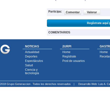
Participa:
Comentar
Valorar
Regístrate aquí 
COMENTARIOS
NOTICIAS
2URPI
GASTR
Actualidad
Home
Home
Deportes
Regístrate
Receta
Espectáculos
Post de usuarios
Salud
Ciencia y
tecnología
2018 Grupo Generaccion . Todos los derechos reservados |
Desarrollo Web: Luis A.