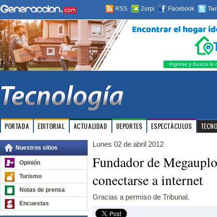
RSS
2urpi
Facebook
Twi
PORTADA
EDITORIAL
ACTUALIDAD
DEPORTES
ESPECTÁCULOS
TECN
Lunes 02 de abril 2012
Nuestros sitios
Fundador de Megauploa
Opinión
conectarse a internet
Turismo
Notas de prensa
Gracias a permiso de Tribunal.
Encuestas