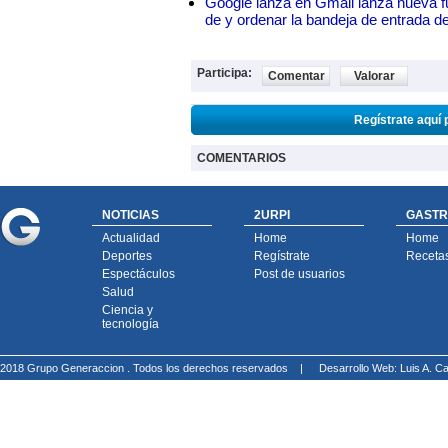
Google lanza en Gmail lanza nueva f
de y ordenar la bandeja de entrada d
Participa:
Comentar
Valorar
Regístrate aquí 
COMENTARIOS
NOTICIAS
2URPI
GASTR
Actualidad
Home
Home
Deportes
Regístrate
Receta
Espectáculos
Post de usuarios
Salud
Ciencia y
tecnología
2018 Grupo Generaccion . Todos los derechos reservados |
Desarrollo Web: Luis A.