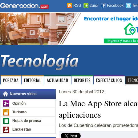
RSS
2urpi
Facebook
Twi
PORTADA
EDITORIAL
ACTUALIDAD
DEPORTES
ESPECTÁCULOS
TECN
Lunes 30 de abril 2012
Nuestros sitios
La Mac App Store alca
Opinión
aplicaciones
Turismo
Notas de prensa
Los de Cupertino celebran prometedora 
Encuestas