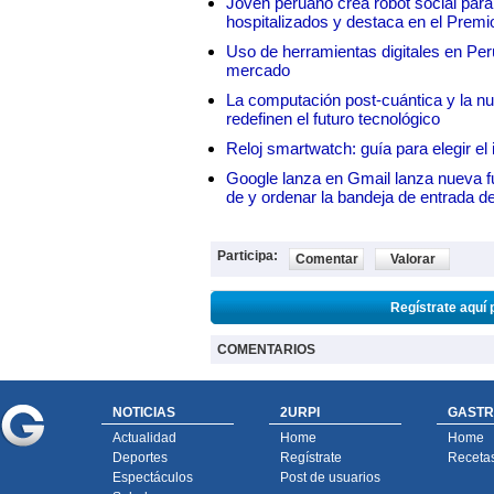
Joven peruano crea robot social para
hospitalizados y destaca en el Premi
Uso de herramientas digitales en Perú:
mercado
La computación post-cuántica y la nue
redefinen el futuro tecnológico
Reloj smartwatch: guía para elegir el 
Google lanza en Gmail lanza nueva f
de y ordenar la bandeja de entrada d
Participa:
Comentar
Valorar
Regístrate aquí 
COMENTARIOS
NOTICIAS
2URPI
GASTR
Actualidad
Home
Home
Deportes
Regístrate
Receta
Espectáculos
Post de usuarios