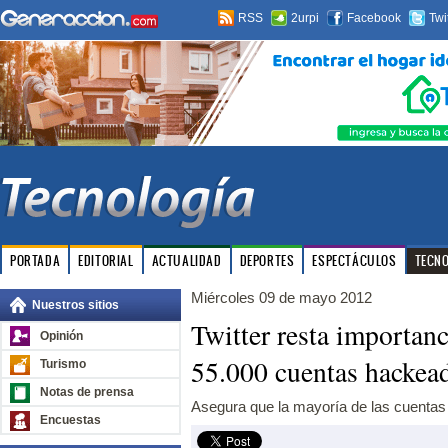
RSS
2urpi
Facebook
Twi
PORTADA
EDITORIAL
ACTUALIDAD
DEPORTES
ESPECTÁCULOS
TECN
Miércoles 09 de mayo 2012
Nuestros sitios
Twitter resta importanc
Opinión
55.000 cuentas hackea
Turismo
Notas de prensa
Asegura que la mayoría de las cuentas
Encuestas