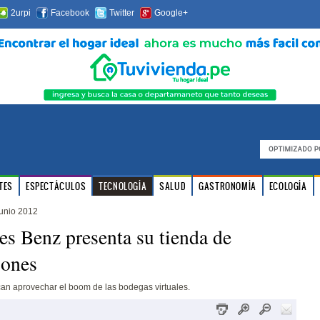
2urpi
Facebook
Twitter
Google+
TES
ESPECTÁCULOS
TECNOLOGÍA
SALUD
GASTRONOMÍA
ECOLOGÍA
unio 2012
s Benz presenta su tienda de
iones
n aprovechar el boom de las bodegas virtuales.