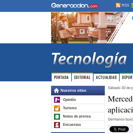
RSS
PORTADA
EDITORIAL
ACTUALIDAD
DEPOR
Sábado 30 de j
Nuestros sitios
Mercede
Opinión
aplicac
Turismo
Notas de prensa
Germanos busca
Encuestas