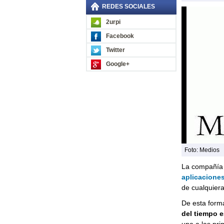
REDES SOCIALES
2urpi
Facebook
Twitter
Google+
Foto: Medios
La compañía
aplicacione
de cualquier
De esta form
del tiempo e