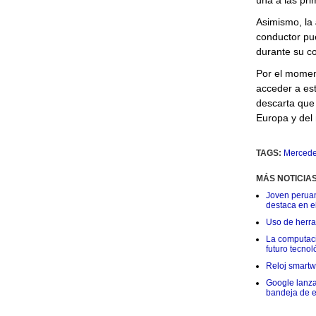
una a las pri
Asimismo, la
conductor pue
durante su c
Por el momen
acceder a est
descarta que
Europa y del
TAGS:
Mercede
MÁS NOTICIA
Joven peruan
destaca en e
Uso de herram
La computació
futuro tecnol
Reloj smartwa
Google lanza
bandeja de e