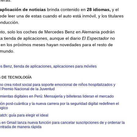
meras.
aplicación de noticias
brinda contenido en
28 idiomas,
y el
de leer una de estas cuando el auto está inmóvil, y los titulares
onducción.
to, solo los coches de Mercedes Benz en Alemania podrán
a tienda de aplicaciones, aunque el diario
El Espectador
no
 en los próximos meses hayan novedades para el resto de
 mundo.
s Benz
,
tienda de aplicaciones
,
aplicaciones para móviles
S DE TECNOLOGÍA
o crea robot social para soporte emocional de niños hospitalizados y
l Premio Nacional de la Juventud
ientas digitales en Perú: Mensajería y billeteras lideran el mercado
n post-cuántica y la nueva carrera por la seguridad digital redefinen el
ógico
tch: guía para elegir el ideal
 en Gmail lanza nueva función para cancelar suscripciones de y ordenar la
ntrada de manera rápida