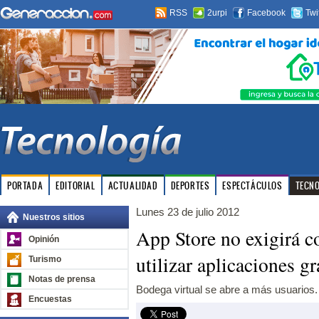
RSS
2urpi
Facebook
Twi
PORTADA
EDITORIAL
ACTUALIDAD
DEPORTES
ESPECTÁCULOS
TECN
Lunes 23 de julio 2012
Nuestros sitios
App Store no exigirá c
Opinión
utilizar aplicaciones gr
Turismo
Notas de prensa
Bodega virtual se abre a más usuarios.
Encuestas