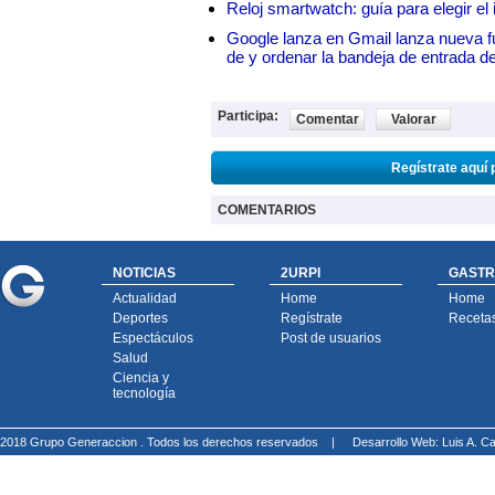
Reloj smartwatch: guía para elegir el 
Google lanza en Gmail lanza nueva f
de y ordenar la bandeja de entrada d
Participa:
Comentar
Valorar
Regístrate aquí 
COMENTARIOS
NOTICIAS
2URPI
GASTR
Actualidad
Home
Home
Deportes
Regístrate
Receta
Espectáculos
Post de usuarios
Salud
Ciencia y
tecnología
2018 Grupo Generaccion . Todos los derechos reservados |
Desarrollo Web: Luis A.