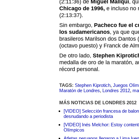
(2:11:36) de
Miguel Mallqui
, q
Chicago de 1996,
e incluso no 
(2:13:37).
Sin embargo,
Pacheco fue el c
los sudamericanos
, ya que qu
brasileros Marilson dos Dantos 
(octavo puesto) y Franck de Alm
De otro lado,
Stephen Kiprotic
medalla de oro de la maratón, 
récord personal.
TAGS:
Stephen Kiprotich
,
Juegos Olím
Maratón de Londres
,
Londres 2012
,
ma
MÁS NOTICIAS DE LONDRES 2012
[VIDEO] Selección francesa de balon
desnudando a periodista
[VIDEO] Inés Melchor: Estoy contenta
Olímpicos
Atletas peruanos llegaron a Lima lueg