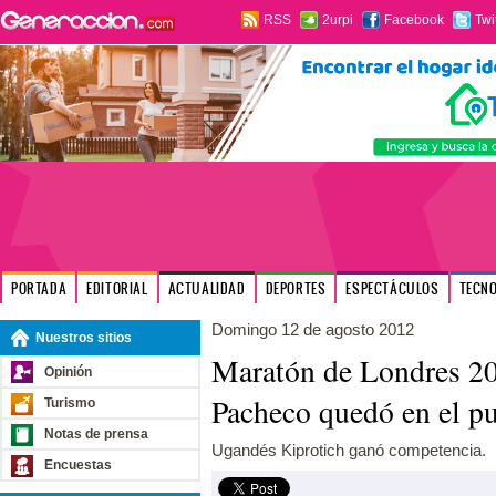
RSS
2urpi
Facebook
Twi
PORTADA
EDITORIAL
ACTUALIDAD
DEPORTES
ESPECTÁCULOS
TECN
Domingo 12 de agosto 2012
Nuestros sitios
Maratón de Londres 20
Opinión
Pacheco quedó en el p
Turismo
Notas de prensa
Ugandés Kiprotich ganó competencia.
Encuestas