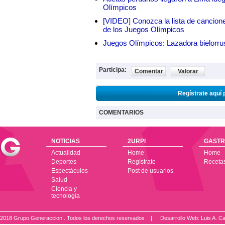
Olímpicos
[VIDEO] Conozca la lista de cancion
de los Juegos Olímpicos
Juegos Olímpicos: Lazadora bielorrus
Participa:
Comentar
Valorar
Regístrate aquí 
COMENTARIOS
NOTICIAS
2URPI
GASTR
Actualidad
Home
Home
Deportes
Regístrate
Receta
Espectáculos
Post de usuarios
Salud
Ciencia y
tecnología
2018 Grupo Generaccion . Todos los derechos reservados |
Desarrollo Web: Luis A.